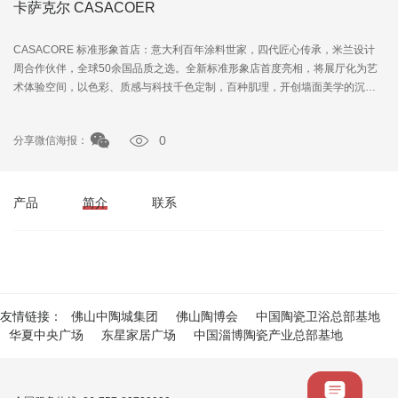
卡萨克尔 CASACOER
CASACORE 标准形象首店：意大利百年涂料世家，四代匠心传承，米兰设计
周合作伙伴，全球50余国品质之选。全新标准形象店首度亮相，将展厅化为艺
术体验空间，以色彩、质感与科技千色定制，百种肌理，开创墙面美学的沉浸
式展示。
0
分享微信海报：
产品
简介
联系
友情链接：
佛山中陶城集团
佛山陶博会
中国陶瓷卫浴总部基地
华夏中央广场
东星家居广场
中国淄博陶瓷产业总部基地