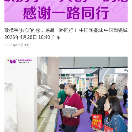
致携手“共创”的您，感谢一路同行！ 中国陶瓷城 中国陶瓷城
2026年4月28日 10:40 广东
2026年05月09日