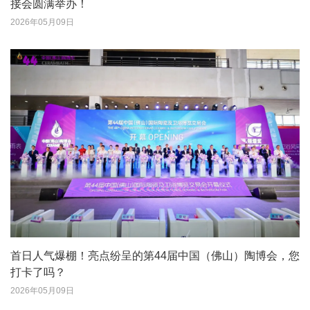
接会圆满举办！
2026年05月09日
首日人气爆棚！亮点纷呈的第44届中国（佛山）陶博会，您
打卡了吗？
2026年05月09日