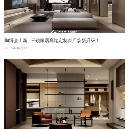
陶博会上新 | 三锐家居高端定制首店焕新升级！
2026年04月17日