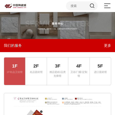
我们的服务
更多
1F
2F
3F
4F
5F
1F名品卫浴馆
名品瓷砖馆
精品瓷砖/品类
卫浴/门窗/定制
进口瓷砖馆
先锋馆
馆