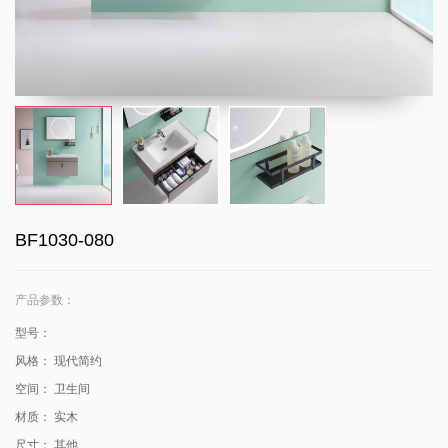
BF1030-080
产品参数：
型号：
风格：
现代简约
空间：
卫生间
材质：
实木
尺寸：
其他