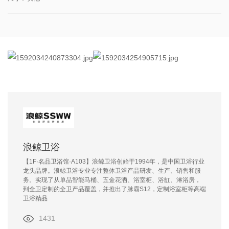
浪鲸卫浴
【1F·名品卫浴馆·A103】浪鲸卫浴创始于1994年，是中国卫浴行业
龙头品牌。浪鲸卫浴专业专注整体卫浴产品研发、生产、销售和服
务。实现了从单品智能马桶、五金花洒、浴室柜、浴缸、淋浴房，
到全卫定制的全卫产品覆盖，并推出了脉霸S12，定制浴室柜等高端
卫浴精品
1431