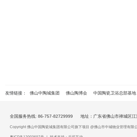
友情链接：
佛山中陶城集团
佛山陶博会
中国陶瓷卫浴总部基地
全国服务热线: 86-757-82729999
地址：广东省佛山市禅城区江
Copyright 佛山中国陶瓷城集团有限公司旗下项目 @佛山市中城物业管理有限公司 . All 
粤ICP备12003697号
|
技术支持：乐司互动