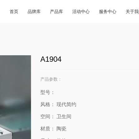
商城动态
超级跑腿
商城简
品牌合集
产品合集
首页
品牌库
产品库
活动中心
服务中心
关于我
行业资讯
会务预订
企业荣
必逛品牌
新品速递
外贸视野
餐饮休闲
联系我
交通指南
A1904
产品参数：
型号：
风格：
现代简约
空间：
卫生间
材质：
陶瓷