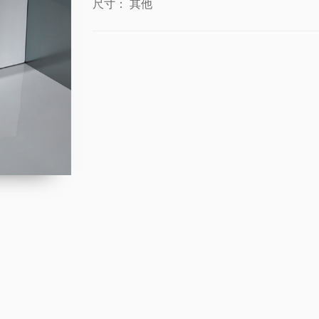
尺寸：
其他