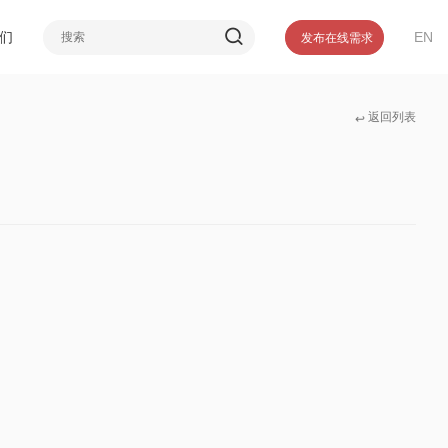
介
们
EN
发布在线需求
誉
们
返回列表
↩