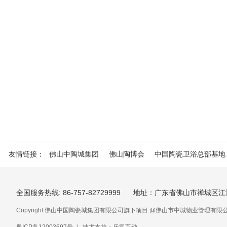
友情链接：
佛山中陶城集团
佛山陶博会
中国陶瓷卫浴总部基地
全国服务热线: 86-757-82729999
地址：广东省佛山市禅城区江
Copyright 佛山中国陶瓷城集团有限公司旗下项目 @佛山市中城物业管理有限公司 . All 
粤ICP备12003697号
|
技术支持：乐司互动