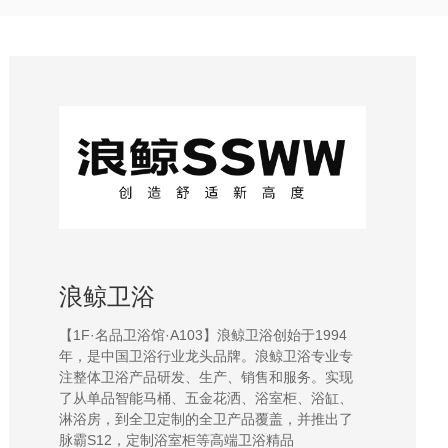
浪鲸卫浴
【1F·名品卫浴馆·A103】浪鲸卫浴创始于1994
年，是中国卫浴行业龙头品牌。浪鲸卫浴专业专
注整体卫浴产品研发、生产、销售和服务。实现
了从单品智能马桶、五金花洒、浴室柜、浴缸、
淋浴房，到全卫定制的全卫产品覆盖，并推出了
脉霸S12，定制浴室柜等高端卫浴精品