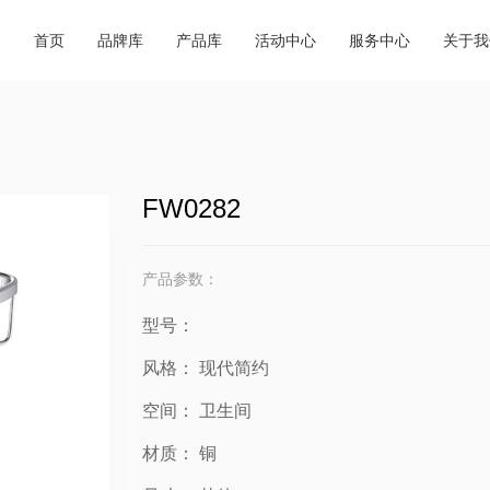
商城动态
超级跑腿
商城简
品牌合集
产品合集
首页
品牌库
产品库
活动中心
服务中心
关于我
行业资讯
会务预订
企业荣
必逛品牌
新品速递
外贸视野
餐饮休闲
联系我
交通指南
FW0282
产品参数：
型号：
风格：
现代简约
空间：
卫生间
材质：
铜