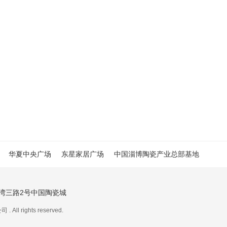
华夏中央广场
东星家居广场
中国淄博陶瓷产业总部基地
湾三路2号中国陶瓷城
rights reserved.