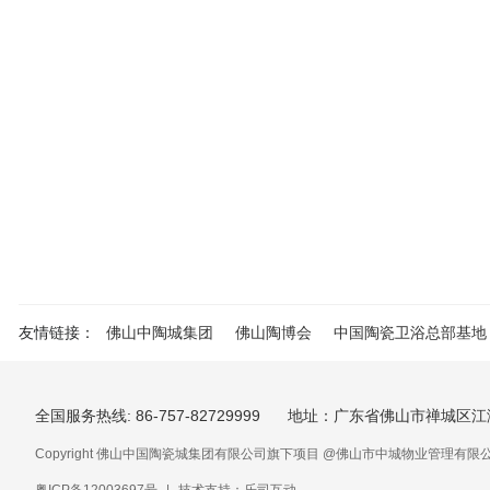
友情链接：
佛山中陶城集团
佛山陶博会
中国陶瓷卫浴总部基地
全国服务热线: 86-757-82729999
地址：广东省佛山市禅城区江
Copyright 佛山中国陶瓷城集团有限公司旗下项目 @佛山市中城物业管理有限公司 . All 
粤ICP备12003697号
|
技术支持：乐司互动