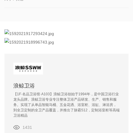
浪鲸卫浴
【1F·名品卫浴馆·A103】浪鲸卫浴创始于1994年，是中国卫浴行业
龙头品牌。浪鲸卫浴专业专注整体卫浴产品研发、生产、销售和服
务。实现了从单品智能马桶、五金花洒、浴室柜、浴缸、淋浴房，
到全卫定制的全卫产品覆盖，并推出了脉霸S12，定制浴室柜等高端
卫浴精品
1431