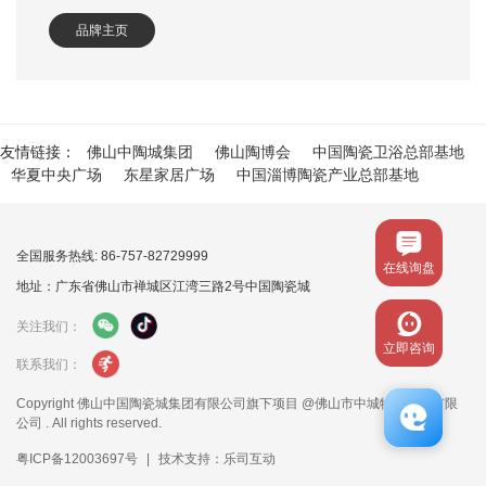
品牌主页
友情链接：
佛山中陶城集团
佛山陶博会
中国陶瓷卫浴总部基地
华夏中央广场
东星家居广场
中国淄博陶瓷产业总部基地
全国服务热线: 86-757-82729999
在线询盘
地址：广东省佛山市禅城区江湾三路2号中国陶瓷城
关注我们：
立即咨询
联系我们：
Copyright 佛山中国陶瓷城集团有限公司旗下项目 @佛山市中城物业管理有限
公司 . All rights reserved.
粤ICP备12003697号
|
技术支持：乐司互动