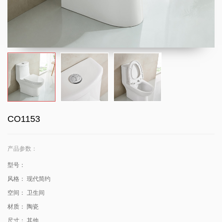
CO1153
产品参数：
型号：
风格：
现代简约
空间：
卫生间
材质：
陶瓷
尺寸：
其他