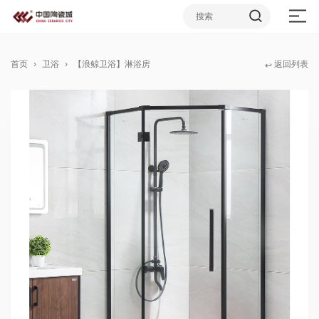
首页
卫浴
【浪鲸卫浴】淋浴房
返回列表
↩