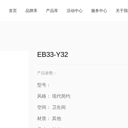
商城动态
超级跑腿
商城简
品牌合集
产品合集
首页
品牌库
产品库
活动中心
服务中心
关于我
行业资讯
会务预订
企业荣
必逛品牌
新品速递
外贸视野
餐饮休闲
联系我
交通指南
EB33-Y32
产品参数：
型号：
风格：
现代简约
空间：
卫生间
材质：
其他