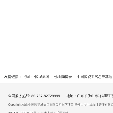
友情链接：
佛山中陶城集团
佛山陶博会
中国陶瓷卫浴总部基地
全国服务热线: 86-757-82729999
地址：广东省佛山市禅城区江
Copyright 佛山中国陶瓷城集团有限公司旗下项目 @佛山市中城物业管理有限公司 . All 
粤ICP备12003697号
|
技术支持：乐司互动