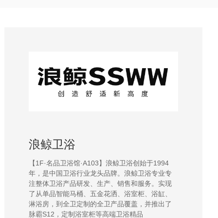
浪鲸卫浴
【1F·名品卫浴馆·A103】浪鲸卫浴创始于1994
年，是中国卫浴行业龙头品牌。浪鲸卫浴专业专
注整体卫浴产品研发、生产、销售和服务。实现
了从单品智能马桶、五金花洒、浴室柜、浴缸、
淋浴房，到全卫定制的全卫产品覆盖，并推出了
脉霸S12，定制浴室柜等高端卫浴精品