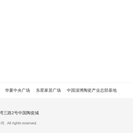
华夏中央广场
东星家居广场
中国淄博陶瓷产业总部基地
湾三路2号中国陶瓷城
rights reserved.