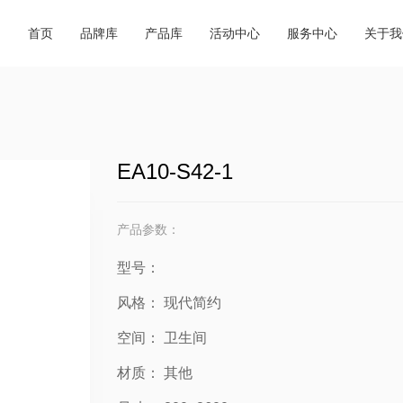
商城动态
超级跑腿
商城简
品牌合集
产品合集
首页
品牌库
产品库
活动中心
服务中心
关于我
行业资讯
会务预订
企业荣
必逛品牌
新品速递
外贸视野
餐饮休闲
联系我
交通指南
EA10-S42-1
产品参数：
型号：
风格：
现代简约
空间：
卫生间
材质：
其他