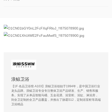
浪鲸卫浴
【1F·名品卫浴馆·A103】浪鲸卫浴创始于1994年，是中国卫浴行业
龙头品牌。浪鲸卫浴专业专注整体卫浴产品研发、生产、销售和服
务。实现了从单品智能马桶、五金花洒、浴室柜、浴缸、淋浴房，
到全卫定制的全卫产品覆盖，并推出了脉霸S12，定制浴室柜等高端
卫浴精品