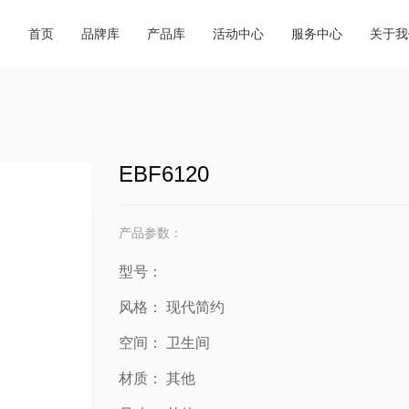
商城动态
超级跑腿
商城简
品牌合集
产品合集
首页
品牌库
产品库
活动中心
服务中心
关于我
行业资讯
会务预订
企业荣
必逛品牌
新品速递
外贸视野
餐饮休闲
联系我
交通指南
EBF6120
产品参数：
型号：
风格：
现代简约
空间：
卫生间
材质：
其他