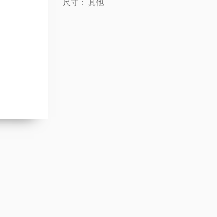
尺寸：
其他