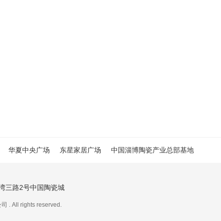
华夏中央广场
东星家居广场
中国淄博陶瓷产业总部基地
湾三路2号中国陶瓷城
rights reserved.