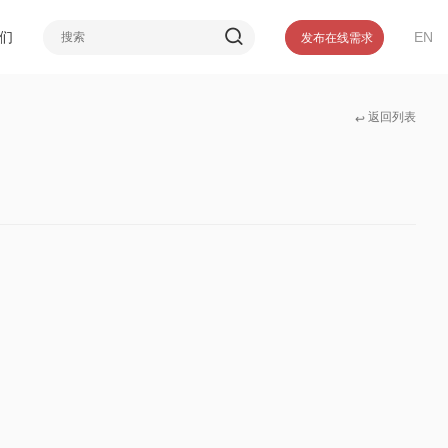
介
们
EN
发布在线需求
誉
们
返回列表
↩