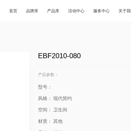
商城动态
超级跑腿
商城简
品牌合集
产品合集
首页
品牌库
产品库
活动中心
服务中心
关于我
行业资讯
会务预订
企业荣
必逛品牌
新品速递
外贸视野
餐饮休闲
联系我
交通指南
EBF2010-080
产品参数：
型号：
风格：
现代简约
空间：
卫生间
材质：
其他