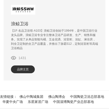
浪鲸卫浴
【1F·名品卫浴馆·A103】浪鲸卫浴创始于1994年，是中国卫浴行业
龙头品牌。浪鲸卫浴专业专注整体卫浴产品研发、生产、销售和服
务。实现了从单品智能马桶、五金花洒、浴室柜、浴缸、淋浴房，
到全卫定制的全卫产品覆盖，并推出了脉霸S12，定制浴室柜等高端
卫浴精品
1431
品牌主页
友情链接：
佛山中陶城集团
佛山陶博会
中国陶瓷卫浴总部基地
华夏中央广场
东星家居广场
中国淄博陶瓷产业总部基地