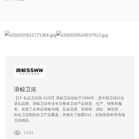
浪鲸卫浴
【1F·名品卫浴馆·A103】浪鲸卫浴创始于1994年，是中国卫浴行业
龙头品牌。浪鲸卫浴专业专注整体卫浴产品研发、生产、销售和服
务。实现了从单品智能马桶、五金花洒、浴室柜、浴缸、淋浴房，
到全卫定制的全卫产品覆盖，并推出了脉霸S12，定制浴室柜等高端
卫浴精品
1431