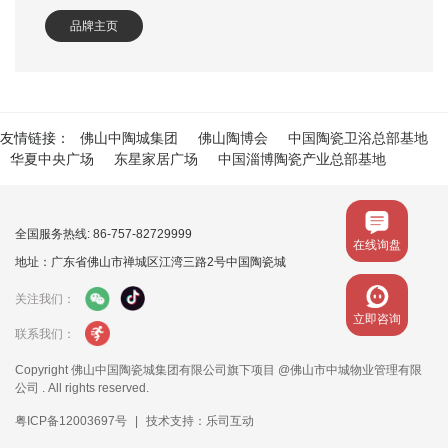
品牌主页
友情链接：
佛山中陶城集团
佛山陶博会
中国陶瓷卫浴总部基地
华夏中央广场
东星家居广场
中国淄博陶瓷产业总部基地
全国服务热线: 86-757-82729999
在线询盘
地址：广东省佛山市禅城区江湾三路2号中国陶瓷城
关注我们：
立即咨询
联系我们：
Copyright 佛山中国陶瓷城集团有限公司旗下项目 @佛山市中城物业管理有限
公司 . All rights reserved.
粤ICP备12003697号
|
技术支持：乐司互动