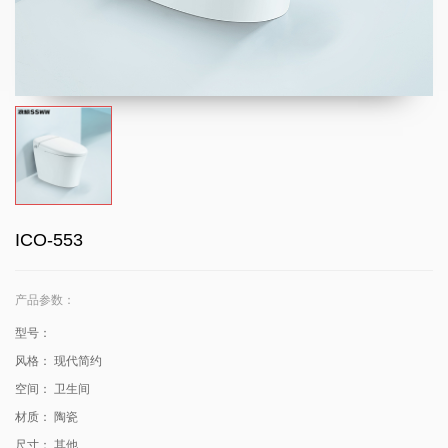
ICO-553
产品参数：
型号：
风格：
现代简约
空间：
卫生间
材质：
陶瓷
尺寸：
其他