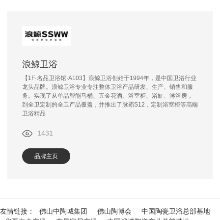
浪鲸卫浴
【1F·名品卫浴馆·A103】浪鲸卫浴创始于1994年，是中国卫浴行业
龙头品牌。浪鲸卫浴专业专注整体卫浴产品研发、生产、销售和服
务。实现了从单品智能马桶、五金花洒、浴室柜、浴缸、淋浴房，
到全卫定制的全卫产品覆盖，并推出了脉霸S12，定制浴室柜等高端
卫浴精品
1431
品牌主页
友情链接：
佛山中陶城集团
佛山陶博会
中国陶瓷卫浴总部基地