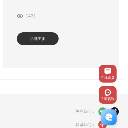
1431
品牌主页
在线询盘
立即咨询
关注我们：
联系我们：