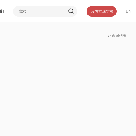
介
们
EN
发布在线需求
誉
们
返回列表
↩