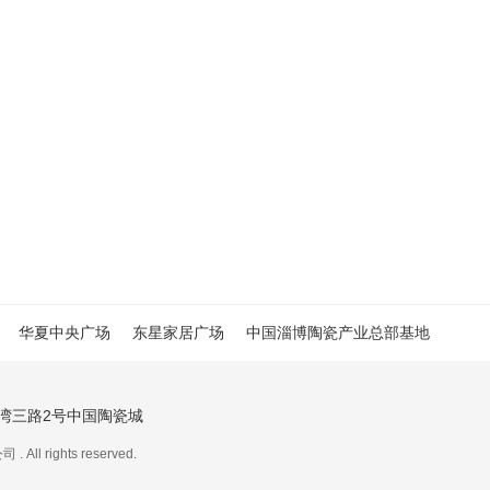
华夏中央广场
东星家居广场
中国淄博陶瓷产业总部基地
湾三路2号中国陶瓷城
rights reserved.