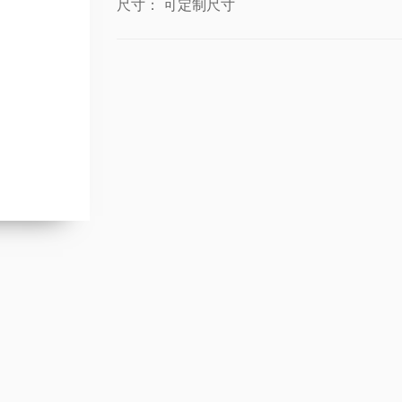
尺寸：
可定制尺寸