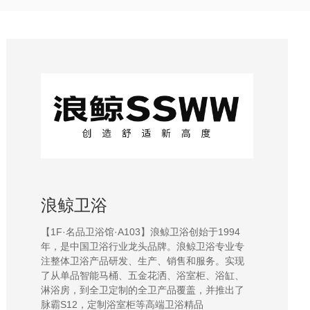
浪鲸卫浴
【1F·名品卫浴馆·A103】浪鲸卫浴创始于1994
年，是中国卫浴行业龙头品牌。浪鲸卫浴专业专
注整体卫浴产品研发、生产、销售和服务。实现
了从单品智能马桶、五金花洒、浴室柜、浴缸、
淋浴房，到全卫定制的全卫产品覆盖，并推出了
脉霸S12，定制浴室柜等高端卫浴精品