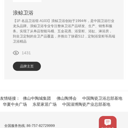
浪鲸卫浴
【1F·名品卫浴馆·A103】浪鲸卫浴创始于1994年，是中国卫浴行业
龙头品牌。浪鲸卫浴专业专注整体卫浴产品研发、生产、销售和服
务。实现了从单品智能马桶、五金花洒、浴室柜、浴缸、淋浴房，
到全卫定制的全卫产品覆盖，并推出了脉霸S12，定制浴室柜等高端
卫浴精品
1431
品牌主页
友情链接：
佛山中陶城集团
佛山陶博会
中国陶瓷卫浴总部基地
华夏中央广场
东星家居广场
中国淄博陶瓷产业总部基地
全国服务热线: 86-757-82729999