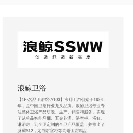
浪鲸卫浴
【1F·名品卫浴馆·A103】浪鲸卫浴创始于1994
年，是中国卫浴行业龙头品牌。浪鲸卫浴专业专
注整体卫浴产品研发、生产、销售和服务。实现
了从单品智能马桶、五金花洒、浴室柜、浴缸、
淋浴房，到全卫定制的全卫产品覆盖，并推出了
脉霸S12，定制浴室柜等高端卫浴精品