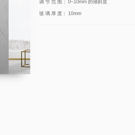
调 节 范 围：
0~10mm 的倾斜度
玻 璃 厚 度：
10mm