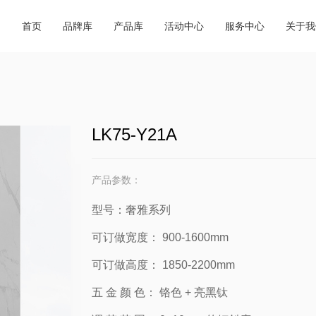
商城动态
超级跑腿
商城简
品牌合集
产品合集
首页
品牌库
产品库
活动中心
服务中心
关于我
行业资讯
会务预订
企业荣
必逛品牌
新品速递
外贸视野
餐饮休闲
联系我
交通指南
LK75-Y21A
产品参数：
型号：奢雅系列
可订做宽度：
900-1600mm
可订做高度：
1850-2200mm
五 金 颜 色：
铬色 + 亮黑钛